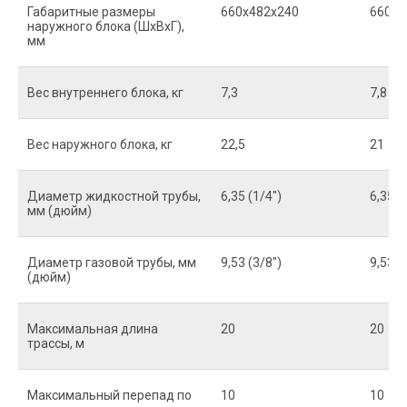
Габаритные размеры
660x482x240
660x4
наружного блока (ШxВxГ),
мм
Вес внутреннего блока, кг
7,3
7,8
Вес наружного блока, кг
22,5
21
Диаметр жидкостной трубы,
6,35 (1/4")
6,35 (
мм (дюйм)
Диаметр газовой трубы, мм
9,53 (3/8")
9,53 (
(дюйм)
Максимальная длина
20
20
трассы, м
Максимальный перепад по
10
10