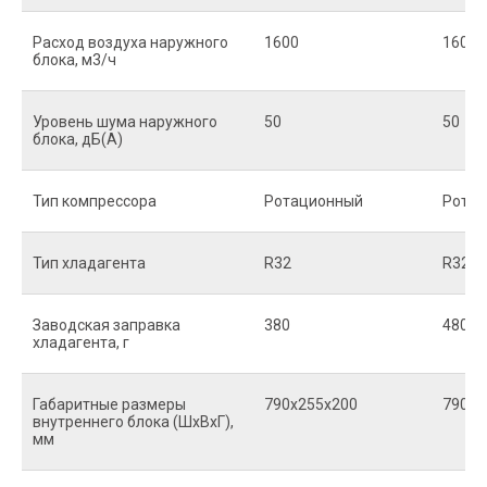
Расход воздуха наружного
1600
1600
блока, м3/ч
Уровень шума наружного
50
50
блока, дБ(А)
Тип компрессора
Ротационный
Рота
Тип хладагента
R32
R32
Заводская заправка
380
480
хладагента, г
Габаритные размеры
790x255x200
790x2
внутреннего блока (ШxВxГ),
мм