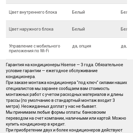
Цвет внутреннего блока
Белый
Белы
Цвет наружного блока
Белый
Белы
Управление c мобильного
да, опция
да, о
приложения по Wi-Fi
Гарантия на кондиционеры Hisense — 3 года. Обязательное
условие гарантии — ежегодное обслуживание
кондиционера.
При заказе монтажа кондиционера "под ключ" силами наших
специалистов мы заранее сообщаем вам стоимость
монтажных работ с учетом расходных материалов и длины
трассы (по умолчанию в стандартный монтаж входит 3
метра). Неожиданных доплат у нас не бывает.
Мы принимаем любые формы оплаты: банковским
переводом на счет компании, наличными или картой. Можно
купить кондиционер в кредит.
При приобретении двух и более кондиционеров действуют