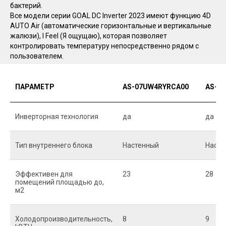
бактерий.
Все модели серии GOAL DC Inverter 2023 имеют функцию 4D
AUTO Air (автоматические горизонтальные и вертикальные
жалюзи), I Feel (Я ощущаю), которая позволяет
контролировать температуру непосредственно рядом с
пользователем.
ПАРАМЕТР
AS-07UW4RYRCA00
AS-0
Инверторная технология
да
да
Тип внутреннего блока
Настенный
Насте
Эффективен для
23
28
помещений площадью до,
м2
Холодопроизводительность,
8
9