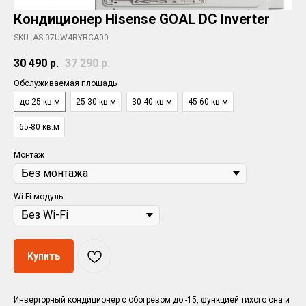
Кондиционер Hisense GOAL DC Inverter
SKU:
AS-07UW4RYRCA00
30 490
р.
37 290
р.
Обслуживаемая площадь
до 25 кв.м
25-30 кв.м
30-40 кв.м
45-60 кв.м
65-80 кв.м
Монтаж
Wi-Fi модуль
Купить
Инверторный кондиционер с обогревом до -15, функцией тихого сна и