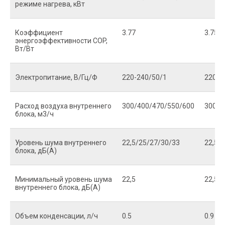
режиме нагрева, кВт
Коэффициент
3.77
3.75
энергоэффективности COP,
Вт/Вт
Электропитание, В/Гц/Ф
220-240/50/1
220-2
Расход воздуха внутреннего
300/400/470/550/600
300/4
блока, м3/ч
Уровень шума внутреннего
22,5/25/27/30/33
22,5/
блока, дБ(А)
Минимальный уровень шума
22,5
22,5
внутреннего блока, дБ(А)
Объем конденсации, л/ч
0.5
0.9